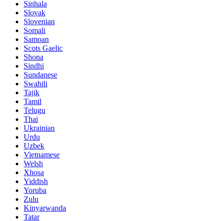
Sinhala
Slovak
Slovenian
Somali
Samoan
Scots Gaelic
Shona
Sindhi
Sundanese
Swahili
Tajik
Tamil
Telugu
Thai
Ukrainian
Urdu
Uzbek
Vietnamese
Welsh
Xhosa
Yiddish
Yoruba
Zulu
Kinyarwanda
Tatar