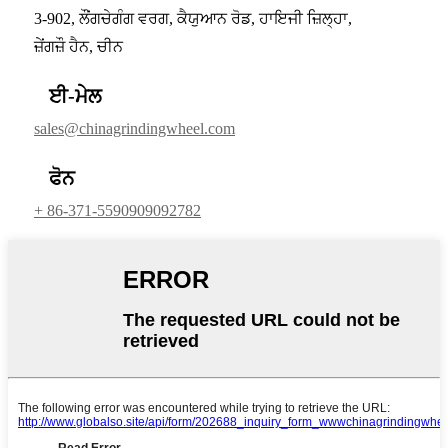
3-902, ਲੌਂਗਚੇਗੰਗ ਵਰਗ, ਕੈਯੁਆਨ ਰੋਡ, ਹਾਇਜੀ ਜ਼ਿਲ੍ਹਾ,
ਜ਼ੇਂਗਜ਼ੌ ਹੈਨ, ਚੀਨ
ਈ-ਮੇਲ
sales@chinagrindingwheel.com
ਫੋਨ
+ 86-371-5590909092782